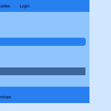
bsites
Login
ervices