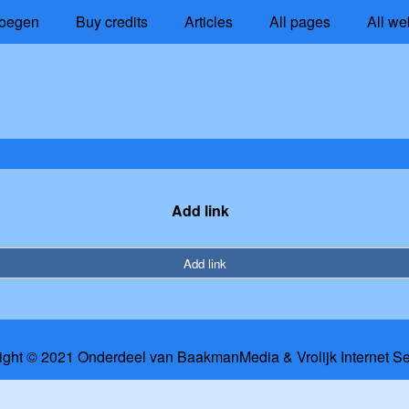
oegen
Buy credits
Articles
All pages
All we
Add link
Add link
ight © 2021 Onderdeel van
BaakmanMedia
&
Vrolijk Internet S