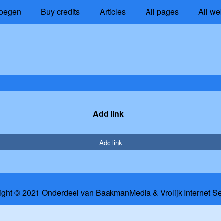
oegen
Buy credits
Articles
All pages
All we
g
Add link
Add link
ight © 2021 Onderdeel van
BaakmanMedia
&
Vrolijk Internet S