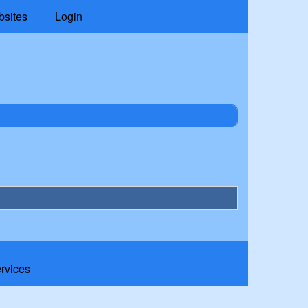
bsites
Login
ervices