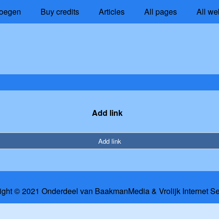
oegen
Buy credits
Articles
All pages
All we
Add link
Add link
ight © 2021 Onderdeel van
BaakmanMedia
&
Vrolijk Internet S