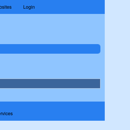
bsites
Login
ervices